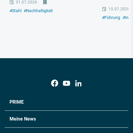
31.07.2026
15.07.2026
#
Stahl
#
Nachhaltigkeit
#
Führung
#
Indu
PRIME
Meine News