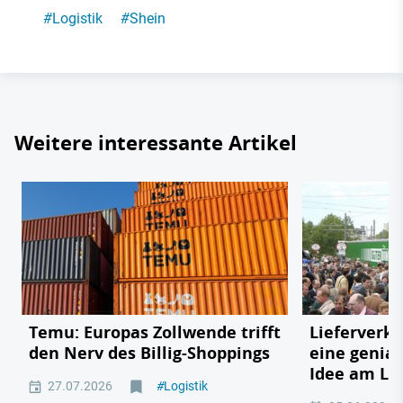
#
Logistik
#
Shein
Weitere interessante Artikel
Temu: Europas Zollwende trifft
Lieferverk
den Nerv des Billig-Shoppings
eine genia
Idee am Lk
27.07.2026
#
Logistik