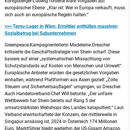
Königsberger-Ludwig forderte klare Vorgaben auf
europäischer Ebene: „Klar ist: Wer in Europa verkauft, muss
sich auch an europäische Regeln halten.“
>>> Temu-Lager in Wien: Ermittler enthüllen massiven
Sozialbetrug bei Subunternehmen
Greenpeace-Kampagnenleiterin Madeleine Drescher
kritisierte die Geschäftsstrategie von Shein scharf. Diese
basiere auf einer „systematischen Missachtung von
Schutzstandards auf Kosten von Menschen und Umwelt“.
Europäische Anbieter würden die gesetzlichen Vorgaben
einhalten, während Plattformen aus Asien gezielt „Zölle,
Steuern und Sicherheitsauflagen“ umgingen, so Drescher.
Auch Handelsverband-Chef Will betonte: „Der unfaire
Wettbewerb hat Shein bereits auf Rang 5 der
umsatzstärksten Webshops des Landes katapultiert.“ Laut
Verband erwirtschaftete der Konzern, der mittlerweile in
Singapur ansässig ist, 2024 in Österreich 174 Millionen
Euro. Marktführer bleibt weiterhin der US-Gigant Amazon.