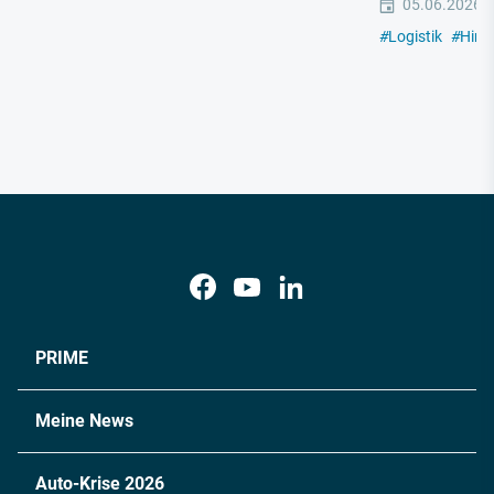
05.06.2026
#
Logistik
#
Hint
PRIME
Meine News
Auto-Krise 2026