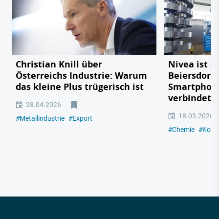
Christian Knill über
Nivea ist n
Österreichs Industrie: Warum
Beiersdorf 
das kleine Plus trügerisch ist
Smartphone
verbindet
28.04.2026
18.03.2026
#
Metallindustrie
#
Export
#
Chemie
#
Kons