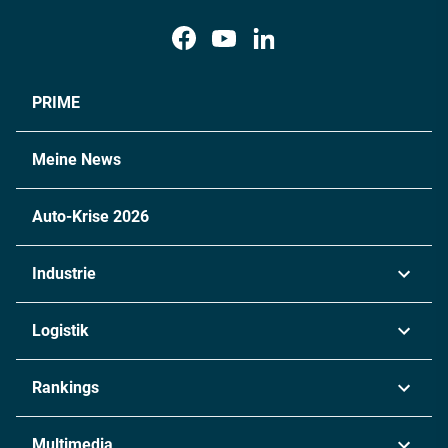
PRIME
Meine News
Auto-Krise 2026
Industrie
Automobil
Logistik
Maschinenbau
Transport & Spedition
Rankings
Chemie
Lieferketten
Industrie & Produktion
Metall
Multimedia