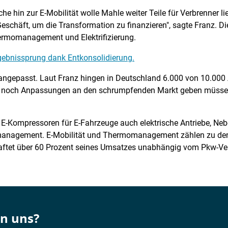
 hin zur E-Mobilität wolle Mahle weiter Teile für Verbrenner lief
eschäft, um die Transformation zu finanzieren", sagte Franz. Die
ermomanagement und Elektrifizierung.
rgebnissprung dank Entkonsolidierung.
angepasst. Laut Franz hingen in Deutschland 6.000 von 10.000
r noch Anpassungen an den schrumpfenden Markt geben müssen",
 E-Kompressoren für E-Fahrzeuge auch elektrische Antriebe, Neb
nagement. E-Mobilität und Thermomanagement zählen zu den 
aftet über 60 Prozent seines Umsatzes unabhängig vom Pkw-Ver
on uns?