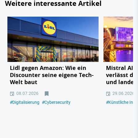
Weitere interessante Artikel
Lidl gegen Amazon: Wie ein
Mistral AI:
Discounter seine eigene Tech-
verlässt da
Welt baut
und landet 
08.07.2026
29.06.2026
#
Digitalisierung
#
Cybersecurity
#
Künstliche Intel