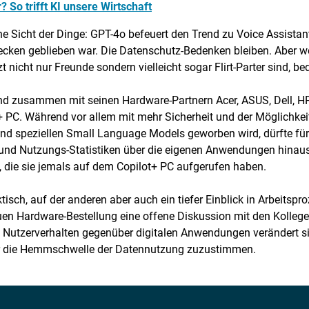
So trifft KI unsere Wirtschaft
he Sicht der Dinge: GPT-4o befeuert den Trend zu Voice Assista
ken geblieben war. Die Datenschutz-Bedenken bleiben. Aber w
tzt nicht nur Freunde sondern vielleicht sogar Flirt-Parter sind, 
 und zusammen mit seinen Hardware-Partnern Acer, ASUS, Dell,
t+ PC. Während vor allem mit mehr Sicherheit und der Möglichkei
 speziellen Small Language Models geworben wird, dürfte für 
 und Nutzungs-Statistiken über die eigenen Anwendungen hinaus
n, die sie jemals auf dem Copilot+ PC aufgerufen haben.
aktisch, auf der anderen aber auch ein tiefer Einblick in Arbeits
neuen Hardware-Bestellung eine offene Diskussion mit den Kollege
das Nutzerverhalten gegenüber digitalen Anwendungen verändert s
iger die Hemmschwelle der Datennutzung zuzustimmen.