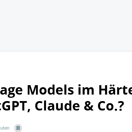
age Models im Härt
tGPT, Claude & Co.?
nuten