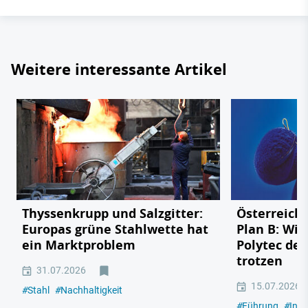
Weitere interessante Artikel
Thyssenkrupp und Salzgitter:
Österreichs
Europas grüne Stahlwette hat
Plan B: Wie
ein Marktproblem
Polytec de
trotzen
31.07.2026
15.07.2026
#
Stahl
#
Nachhaltigkeit
#
Führung
#
Indu