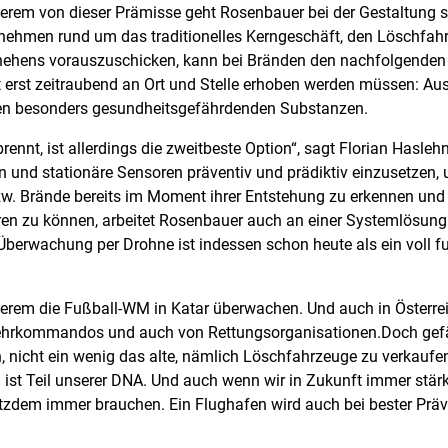
derem von dieser Prämisse geht Rosenbauer bei der Gestaltung
ehmen rund um das traditionelles Kerngeschäft, den Löschfahr
hehens vorauszuschicken, kann bei Bränden den nachfolgenden L
nst erst zeitraubend an Ort und Stelle erhoben werden müssen: A
gen besonders gesundheitsgefährdenden Substanzen.
nnt, ist allerdings die zweitbeste Option“, sagt Florian Haslehn
en und stationäre Sensoren präventiv und prädiktiv einzusetzen
w. Brände bereits im Moment ihrer Entstehung zu erkennen und 
ieren zu können, arbeitet Rosenbauer auch an einer Systemlösung
e Überwachung per Drohne ist indessen schon heute als ein voll
em die Fußball-WM in Katar überwachen. Und auch in Österreich
ehrkommandos und auch von Rettungsorganisationen.Doch gefä
 nicht ein wenig das alte, nämlich Löschfahrzeuge zu verkaufen
ist Teil unserer DNA. Und auch wenn wir in Zukunft immer stärk
otzdem immer brauchen. Ein Flughafen wird auch bei bester Präv