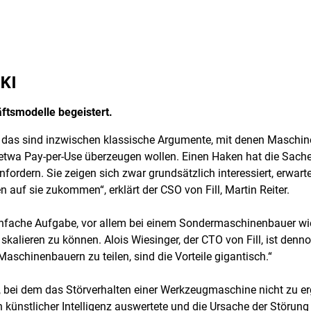
 KI
ftsmodelle begeistert.
das sind inzwischen klassische Argumente, mit denen Maschinen
etwa Pay-per-Use überzeugen wollen. Einen Haken hat die Sache al
ordern. Sie zeigen sich zwar grundsätzlich interessiert, erwarten
auf sie zukommen“, erklärt der CSO von Fill, Martin Reiter.
infache Aufgabe, vor allem bei einem Sondermaschinenbauer wie F
kalieren zu können. Alois Wiesinger, der CTO von Fill, ist den
aschinenbauern zu teilen, sind die Vorteile gigantisch.“
ll, bei dem das Störverhalten einer Werkzeugmaschine nicht zu 
ünstlicher Intelligenz auswertete und die Ursache der Störung 