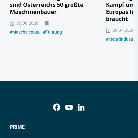
sind Österreichs 50 größte
Kampf um e
Maschinenbauer
Europas In
braucht
05.08.2026
29.07.2026
#
Maschinenbau
#
Führung
#
Metallindustrie
PRIME