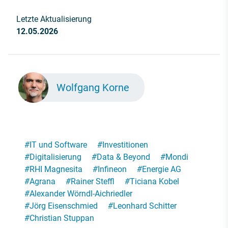
Letzte Aktualisierung
12.05.2026
Wolfgang Korne
#
IT und Software
#
Investitionen
#
Digitalisierung
#
Data & Beyond
#
Mondi
#
RHI Magnesita
#
Infineon
#
Energie AG
#
Agrana
#
Rainer Steffl
#
Ticiana Kobel
#
Alexander Wörndl-Aichriedler
#
Jörg Eisenschmied
#
Leonhard Schitter
#
Christian Stuppan