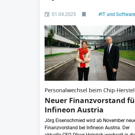
01.04.2025
#
IT und Softwar
Personalwechsel beim Chip-Herstel
Neuer Finanzvorstand fü
Infineon Austria
Jörg Eisenschmied wird ab November neu
Finanzvorstand bei Infineon Austria. Der
aktuelle CFO Oliver Heinrich wechselt in die