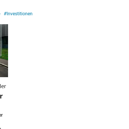
e
#
Investitionen
ler
r
er
...