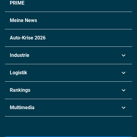
PRIME
Meine News
Auto-Krise 2026
Industrie
Automobil
Logistik
Maschinenbau
Transport & Spedition
Rankings
Chemie
Lieferketten
Industrie & Produktion
Metall
Multimedia
Logistik & Transport
Energie
Podcasts
Management & Leadership
Rüstung
INDUSTRIEMAGAZIN TV: Alle Folgen