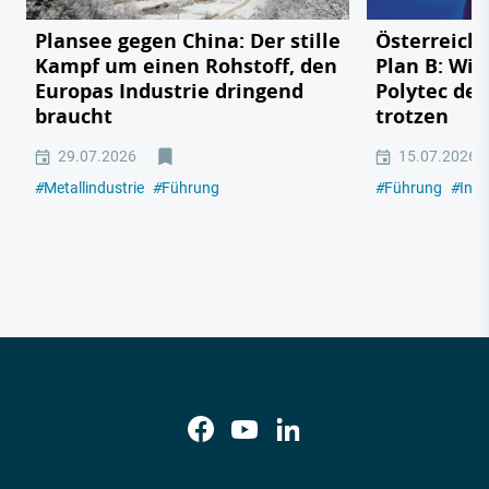
Plansee gegen China: Der stille
Österreichs
Kampf um einen Rohstoff, den
Plan B: Wie
Europas Industrie dringend
Polytec de
braucht
trotzen
29.07.2026
15.07.2026
#
Metallindustrie
#
Führung
#
Führung
#
Indu