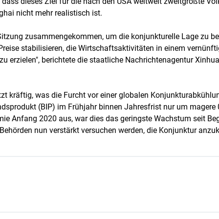
 dass dieses Ziel für die nach den USA weltweit zweitgrößte Vol
i nicht mehr realistisch ist.
 Sitzung zusammengekommen, um die konjunkturelle Lage zu bes
reise stabilisieren, die Wirtschaftsaktivitäten in einem vernü
zu erzielen", berichtete die staatliche Nachrichtenagentur Xinh
tzt kräftig, was die Furcht vor einer globalen Konjunkturabkühlu
dsprodukt (BIP) im Frühjahr binnen Jahresfrist nur um magere
ie Anfang 2020 aus, war dies das geringste Wachstum seit Be
 Behörden nun verstärkt versuchen werden, die Konjunktur anzuk