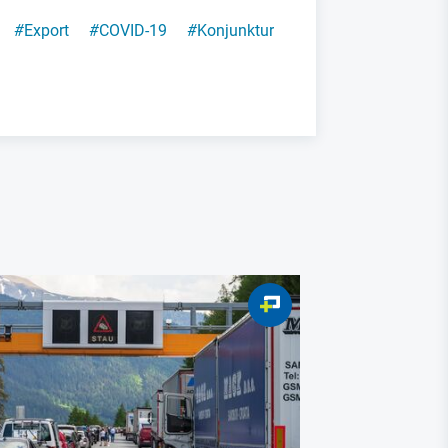
#
Export
#
COVID-19
#
Konjunktur
Metalltechnis
Österreich
Christian 
Österreic
Warum da