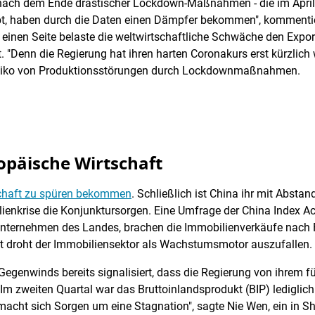
e nach dem Ende drastischer Lockdown-Maßnahmen - die im April
belebt, haben durch die Daten einen Dämpfer bekommen", komme
 einen Seite belaste die weltwirtschaftliche Schwäche den Expor
. "Denn die Regierung hat ihren harten Coronakurs erst kürzlich 
isiko von Produktionsstörungen durch Lockdownmaßnahmen.
päische Wirtschaft
schaft zu spüren bekommen
. Schließlich ist China ihr mit Abstan
lienkrise die Konjunktursorgen. Eine Umfrage der China Index A
ernehmen des Landes, brachen die Immobilienverkäufe nach Fl
t droht der Immobiliensektor als Wachstumsmotor auszufallen.
 Gegenwinds bereits signalisiert, dass die Regierung von ihrem
 Im zweiten Quartal war das Bruttoinlandsprodukt (BIP) lediglic
macht sich Sorgen um eine Stagnation", sagte Nie Wen, ein in 