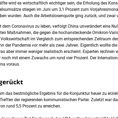
lfte wird es wirtschaftlich wichtiger sein, die Erholung des Ko
andelsumsätze stiegen im Juni um 3,1 Prozent zum Vorjahresmon
en wurden. Auch die Arbeitslosenquote ging zurück, und zwar v
 dem Coronavirus zu leben, verfolgt China unverändert eine Null
rikten Maßnahmen, die gegen die hochansteckende Omikron-Vari
 Volkswirtschaft im Vergleich zum entsprechenden Zeitraum des
n der Pandemie vor mehr als zwei Jahren. Eigentlich wollte die
as aber immer weniger realistisch erscheint. Experten rechnen 
r noch mit einem Zuwachs um rund vier Prozent. Der Internatio
ina voraus.
gerückt
 um das bestmögliche Ergebnis für die Konjunktur heuer zu erzie
reffen der regierenden kommunistischen Partei. Zuletzt war d
on rund 5,5 Prozent zu erreichen.