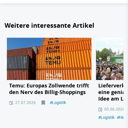
Weitere interessante Artikel
Temu: Europas Zollwende trifft
Lieferverk
den Nerv des Billig-Shoppings
eine genia
Idee am Lk
27.07.2026
#
Logistik
05.06.2026
#
Logistik
#
Hint