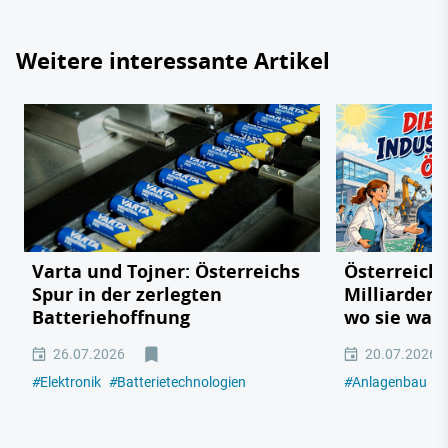
Weitere interessante Artikel
Varta und Tojner: Österreichs
Österreichs
Spur in der zerlegten
Milliarden
Batteriehoffnung
wo sie wac
26.07.2026
20.07.2026
#
Elektronik
#
Batterietechnologien
#
Anlagenbau
#