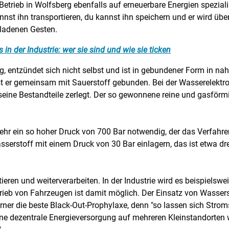
etrieb in Wolfsberg ebenfalls auf erneuerbare Energien speziali
nst ihn transportieren, du kannst ihn speichern und er wird über
eladenen Gesten.
 in der Industrie: wer sie sind und wie sie ticken
ftig, entzündet sich nicht selbst und ist in gebundener Form in 
 er gemeinsam mit Sauerstoff gebunden. Bei der Wasserelektrol
eine Bestandteile zerlegt. Der so gewonnene reine und gasförm
 mehr ein so hoher Druck von 700 Bar notwendig, der das Verfahre
asserstoff mit einem Druck von 30 Bar einlagern, das ist etwa dr
ieren und weiterverarbeiten. In der Industrie wird es beispielsw
trieb von Fahrzeugen ist damit möglich. Der Einsatz von Wasser
rner die beste Black-Out-Prophylaxe, denn "so lassen sich Stro
ne dezentrale Energieversorgung auf mehreren Kleinstandorten w