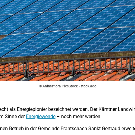
© Animaflora PicsStock - stock.ado
cht als Energiepionier bezeichnet werden. Der Kärntner Landwir
im Sinne der
Energiewende
– noch mehr werden.
inen Betrieb in der Gemeinde Frantschach-Sankt Gertraud erweit