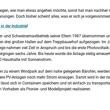
egen, wie man etwas angehen möchte, sonst hat man nachher nur
anungen. Doch bisher scheint alles, was er sich je vorgenommen
 in der Industrie
!
der- und Schweinemastbetrieb seiner Eltern 1987 übernommen un
en drei großen Hallen auf dem Treppbauerhof aufgezogen. Im Ja
ge nahmen viel Zeit in Anspruch und bis die erste Photovoltaik
ergingen sechs Jahre. Bis heute wurde die Anlage stetig erneue
0 Haushalte mit Sonnenstrom.
en zu einem Windpark auf dem nahe gelegenen Bärofen, werden
tere PV-Anlagen noch mehr Strom erzeugen. Damit wird in der n
s lässt sich in Containern speichern und ist einfach zu transpor
in Vorhaben als Pionier- und Modellprojekt realisieren.