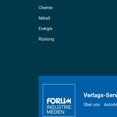
Chemie
Metall
Energie
Rüstung
Verlags-Serv
Über uns
AutorI