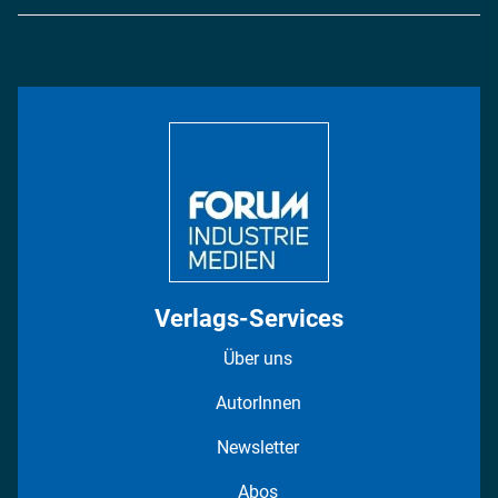
Logistik & Transport
Energie
Podcasts
Management & Leadership
Rüstung
INDUSTRIEMAGAZIN TV: Alle Folgen
Bildung
DISPO Videos
Regionen
Fotostrecken
Verlags-Services
Über uns
AutorInnen
Newsletter
Abos