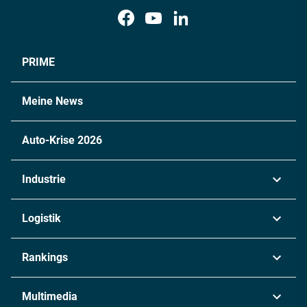
PRIME
Meine News
Auto-Krise 2026
Industrie
Automobil
Logistik
Maschinenbau
Transport & Spedition
Rankings
Chemie
Lieferketten
Industrie & Produktion
Metall
Multimedia