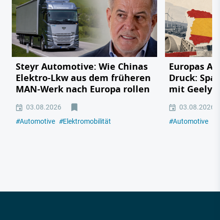
Steyr Automotive: Wie Chinas
Europas Au
Elektro-Lkw aus dem früheren
Druck: Span
MAN-Werk nach Europa rollen
mit Geely,
03.08.2026
03.08.2026
#
Automotive
#
Elektromobilität
#
Automotive
#
E