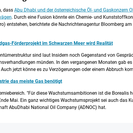
n, dass
Abu Dhabi und der österreichische Öl- und Gaskonzern O
wägen
. Durch eine Fusion könnte ein Chemie- und Kunststoffko
Euro) entstehen, berichtete die Nachrichtenagentur Bloomberg am
gas-Förderprojekt im Schwarzen Meer wird Realität
ntümerstruktur sind laut Insidern noch Gegenstand von Gespräc
sverhandlungen münden. In den vergangenen Monaten gab es 
. Auch jetzt könne es zu Verzögerungen oder einem Abbruch k
strie das meiste Gas benötigt
miebereich. "Für diese Wachstumsambitionen ist die Borealis he
nde Mai. Ein ganz wichtiges Wachstumsprojekt sei auch das Ku
schaft AbuDhabi National Oil Company (ADNOC) hat.