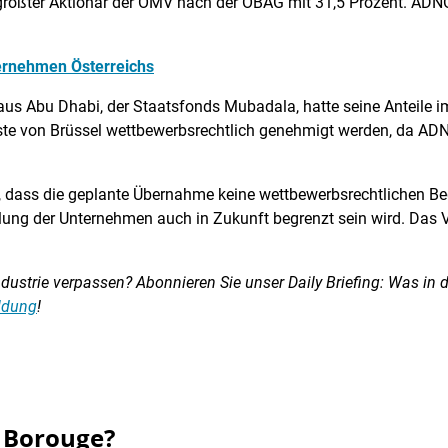
tgrößter Aktionär der OMV nach der ÖBAG mit 31,5 Prozent. ADNOC
ternehmen Österreichs
aus Abu Dhabi, der Staatsfonds Mubadala, hatte seine Anteile 
ste von Brüssel wettbewerbsrechtlich genehmigt werden, da 
dass die geplante Übernahme keine wettbewerbsrechtlichen Bed
lung der Unternehmen auch in Zukunft begrenzt sein wird. Das 
ustrie verpassen? Abonnieren Sie unser Daily Briefing: Was in d
eldung
!
t Borouge?