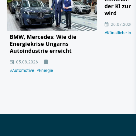
der KI zur 
wird
26.07.2026
#
Künstliche Intel
BMW, Mercedes: Wie die
Energiekrise Ungarns
Autoindustrie erreicht
05.08.2026
#
Automotive
#
Energie