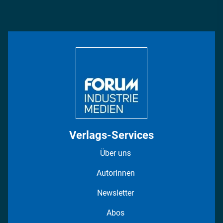
Podcasts
Management & Leadership
Rüstung
INDUSTRIEMAGAZIN TV: Alle Folgen
Bildung
DISPO Videos
Regionen
Fotostrecken
Verlags-Services
Über uns
AutorInnen
Newsletter
Abos