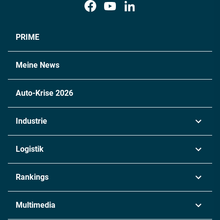
PRIME
Meine News
Auto-Krise 2026
Industrie
Automobil
Logistik
Maschinenbau
Transport & Spedition
Rankings
Chemie
Lieferketten
Industrie & Produktion
Metall
Multimedia
Logistik & Transport
Energie