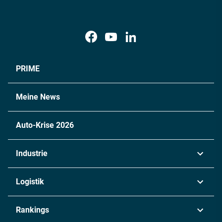
PRIME
Meine News
Auto-Krise 2026
Industrie
Automobil
Logistik
Maschinenbau
Transport & Spedition
Rankings
Chemie
Lieferketten