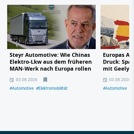
Steyr Automotive: Wie Chinas
Europas Au
Elektro-Lkw aus dem früheren
Druck: Span
MAN-Werk nach Europa rollen
mit Geely,
03.08.2026
03.08.2026
#
Automotive
#
Elektromobilität
#
Automotive
#
E