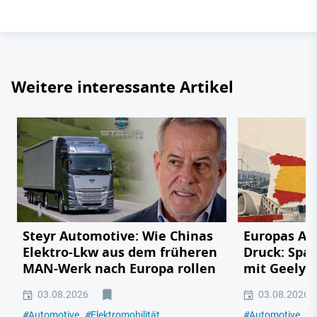
Weitere interessante Artikel
Steyr Automotive: Wie Chinas
Europas Au
Elektro-Lkw aus dem früheren
Druck: Span
MAN-Werk nach Europa rollen
mit Geely,
03.08.2026
03.08.2026
#
Automotive
#
Elektromobilität
#
Automotive
#
E