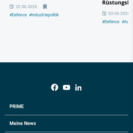
Rüstungsfa
22.06.2026
03.06.2026
#
Defence
#
Industriepolitik
#
Defence
#
Auto
PRIME
Meine News