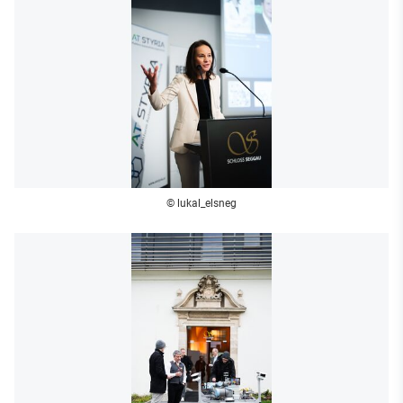
© lukal_elsneg