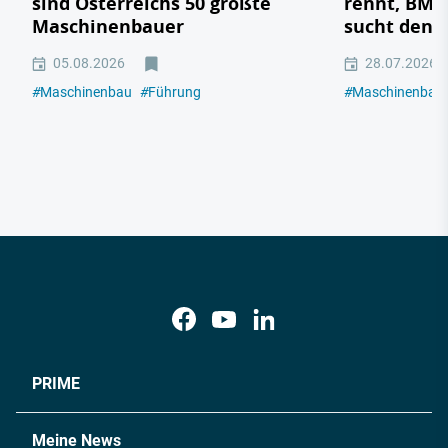
sind Österreichs 50 größte
rennt, BMW
Maschinenbauer
sucht den 
05.08.2026
28.07.2026
#
Maschinenbau
#
Führung
#
Maschinenbau
PRIME
Meine News