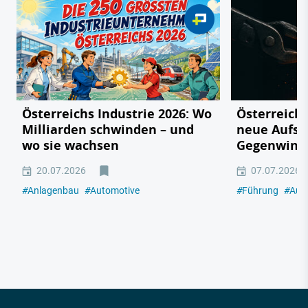
Österreichs Industrie 2026: Wo
Österreichs
Milliarden schwinden – und
neue Aufsc
wo sie wachsen
Gegenwind
20.07.2026
07.07.2026
#
Anlagenbau
#
Automotive
#
Führung
#
Aut