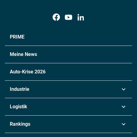
PRIME
Meine News
Auto-Krise 2026
Industrie
Automobil
Logistik
Maschinenbau
Transport & Spedition
Rankings
Chemie
Lieferketten
Industrie & Produktion