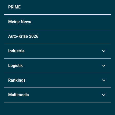
PRIME
Meine News
Auto-Krise 2026
Industrie
Automobil
Logistik
Maschinenbau
Transport & Spedition
Rankings
Chemie
Lieferketten
Industrie & Produktion
Metall
Multimedia
Logistik & Transport
Energie
Podcasts
Management & Leadership
Rüstung