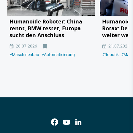
Humanoide Roboter: China
Humanoider
rennt, BMW testet, Europa
Rotax: Der 
sucht den Anschluss
weiter weg 
28.07.2026
21.07.2026
#
Maschinenbau
#
Automatisierung
#
Robotik
#
Masc