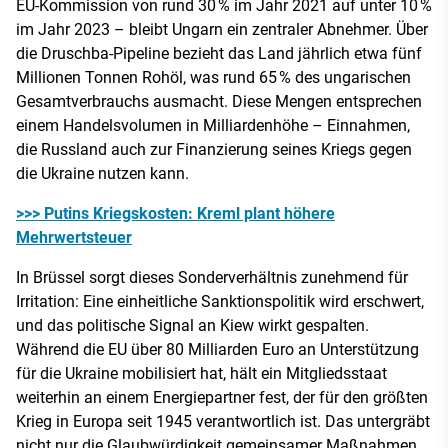
EU-Kommission von rund 30 % im Jahr 2021 auf unter 10 %
im Jahr 2023 – bleibt Ungarn ein zentraler Abnehmer. Über
die Druschba-Pipeline bezieht das Land jährlich etwa fünf
Millionen Tonnen Rohöl, was rund 65 % des ungarischen
Gesamtverbrauchs ausmacht. Diese Mengen entsprechen
einem Handelsvolumen in Milliardenhöhe – Einnahmen,
die Russland auch zur Finanzierung seines Kriegs gegen
die Ukraine nutzen kann.
>>> Putins Kriegskosten: Kreml plant höhere
Mehrwertsteuer
In Brüssel sorgt dieses Sonderverhältnis zunehmend für
Irritation: Eine einheitliche Sanktionspolitik wird erschwert,
und das politische Signal an Kiew wirkt gespalten.
Während die EU über 80 Milliarden Euro an Unterstützung
für die Ukraine mobilisiert hat, hält ein Mitgliedsstaat
weiterhin an einem Energiepartner fest, der für den größten
Krieg in Europa seit 1945 verantwortlich ist. Das untergräbt
nicht nur die Glaubwürdigkeit gemeinsamer Maßnahmen,