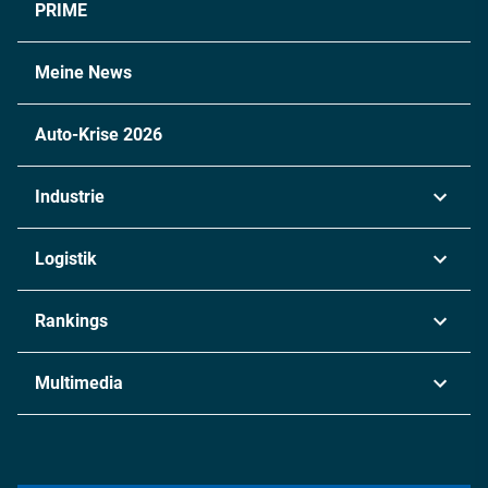
PRIME
Meine News
Auto-Krise 2026
Industrie
Automobil
Logistik
Maschinenbau
Transport & Spedition
Rankings
Chemie
Lieferketten
Industrie & Produktion
Metall
Multimedia
Logistik & Transport
Energie
Podcasts
Management & Leadership
Rüstung
INDUSTRIEMAGAZIN TV: Alle Folgen