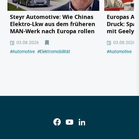
Steyr Automotive: Wie Chinas
Europas Au
Elektro-Lkw aus dem früheren
Druck: Span
MAN-Werk nach Europa rollen
mit Geely,
03.08.2026
03.08.2026
#
Automotive
#
Elektromobilität
#
Automotive
#
E