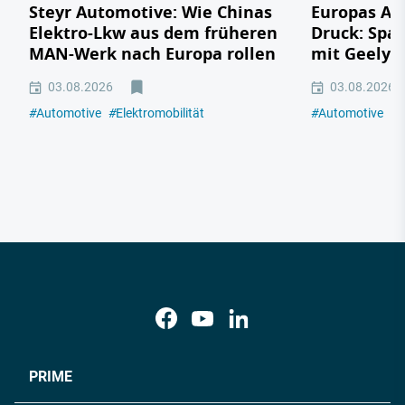
Steyr Automotive: Wie Chinas
Europas Au
Elektro-Lkw aus dem früheren
Druck: Span
MAN-Werk nach Europa rollen
mit Geely,
03.08.2026
03.08.2026
#
Automotive
#
Elektromobilität
#
Automotive
#
E
PRIME