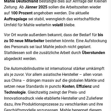
Mahle Deutschland
bestätigte dies auf Anfrage der
Kleinen
Zeitung
. Ab
Jänner 2025
sollen die Arbeitszeiten wieder
auf
100 Prozent
angehoben werden. Die aktuelle
Auftragslage
sei stabil, wenngleich das wirtschaftliche
Umfeld für Mahle weiterhin
volatil
bleibe.
Vor Ort wurde außerdem bekannt, dass der Bedarf für
bis
zu 50 neue Mitarbeiter
bestehen könnte. Eine Aufstockung
des Personals sei laut Mahle jedoch nicht geplant.
Stattdessen soll die zusätzliche Arbeit durch
Überstunden
abgedeckt werden.
Die Automobilindustrie ist international stärker umkämpft
als je zuvor. Vor allem asiatische Hersteller – allen voran
aus China – drängen massiv auf die globalen Märkte und
setzen neue Standards in puncto
Kosten
,
Effizienz
und
Technologie
. Gleichzeitig zwingt der Preis- und
Innovationsdruck viele etablierte Hersteller und Zulieferer
dazu, ihre Produktionsprozesse zu verschlanken und ihre
Geschäftsmodelle anzupassen. Mahle begegnet diesem