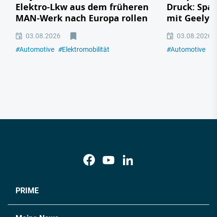
Elektro-Lkw aus dem früheren
Druck: Span
MAN-Werk nach Europa rollen
mit Geely,
03.08.2026
03.08.2026
#
Automotive
#
Elektromobilität
#
Automotive
#
E
PRIME