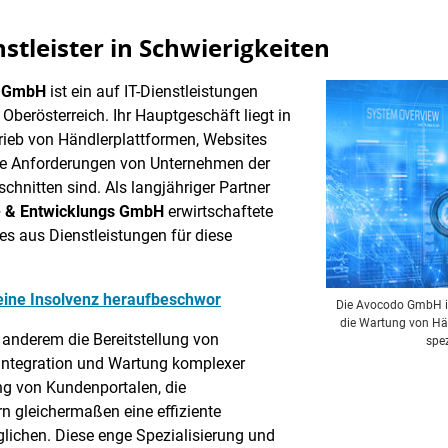
tleister in Schwierigkeiten
 GmbH
ist ein auf IT-Dienstleistungen
 Oberösterreich. Ihr Hauptgeschäft liegt in
rieb von Händlerplattformen, Websites
die Anforderungen von Unternehmen der
hnitten sind. Als langjähriger Partner
 & Entwicklungs GmbH
erwirtschaftete
s aus Dienstleistungen für diese
seine Insolvenz heraufbeschwor
Die Avocodo GmbH ist 
die Wartung von Hä
 anderem die Bereitstellung von
spe
e Integration und Wartung komplexer
ng von Kundenportalen, die
 gleichermaßen eine effiziente
ichen. Diese enge Spezialisierung und