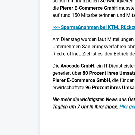
selbst mit finanziellen Schwierigkeite
die
Pierer E-Commerce GmbH
mussten
auf rund 150 Mitarbeiterinnen und Mita
>>> Sparmaßnahmen bei KTM: Rückz
Am Dienstag wurden laut Mitteilungen
Unternehmen Sanierungsverfahren ohne
Ried eröffnet. Ziel ist es, den Betri
Die
Avocodo GmbH
, ein IT-Dienstlei
generiert über
80 Prozent ihres Umsat
Pierer E-Commerce GmbH
, die für de
erwirtschaftete
96 Prozent ihres Umsa
Nie mehr die wichtigsten News aus Öster
Täglich um 7 Uhr in ihrer Inbox.
Hier ge