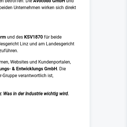
en betroffen: Die
Avocodo GmbH
und
beiden Unternehmen wirken sich direkt
orm
und des
KSV1870
für beide
esgericht Linz und am Landesgericht
zuführen.
formen, Websites und Kundenportalen,
ungs- & Entwicklungs GmbH
. Die
r-Gruppe verantwortlich ist,
 Was in der Industrie wichtig wird.