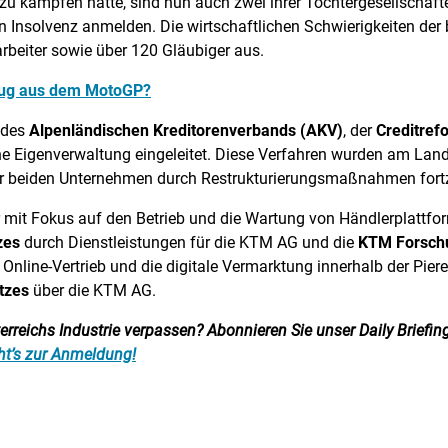
n zu kämpfen hatte, sind nun auch zwei ihrer Tochtergesellschaft
 Insolvenz anmelden. Die wirtschaftlichen Schwierigkeiten der 
rbeiter sowie über 120 Gläubiger aus.
ug aus dem MotoGP?
 des
Alpenländischen Kreditorenverbands (AKV)
, der
Creditref
 Eigenverwaltung eingeleitet. Diese Verfahren wurden am Land
eb der beiden Unternehmen durch Restrukturierungsmaßnahmen fort
ster mit Fokus auf den Betrieb und die Wartung von Händlerplatt
zes
durch Dienstleistungen für die KTM AG und die
KTM Forsch
n Online-Vertrieb und die digitale Vermarktung innerhalb der Piere
tzes
über die KTM AG.
reichs Industrie verpassen? Abonnieren Sie unser Daily Briefing:
ht’s zur Anmeldung!