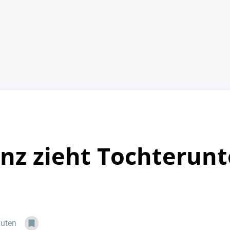
enz zieht Tochteru
nuten