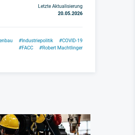
Letzte Aktualisierung
20.05.2026
enbau
#
Industriepolitik
#
COVID-19
#
FACC
#
Robert Machtlinger
Humanoide R
Humanoid