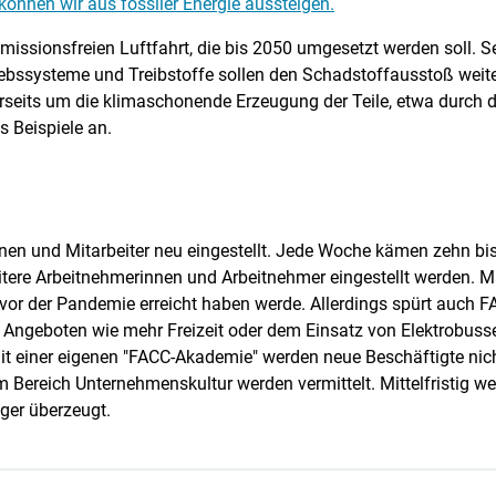
können wir aus fossiler Energie aussteigen.
missionsfreien Luftfahrt, die bis 2050 umgesetzt werden soll. Se
iebssysteme und Treibstoffe sollen den Schadstoffausstoß weite
rerseits um die klimaschonende Erzeugung der Teile, etwa durch 
s Beispiele an.
nen und Mitarbeiter neu eingestellt. Jede Woche kämen zehn bis
tere Arbeitnehmerinnen und Arbeitnehmer eingestellt werden. M
e vor der Pandemie erreicht haben werde. Allerdings spürt auch
Angeboten wie mehr Freizeit oder dem Einsatz von Elektrobussen
Mit einer eigenen "FACC-Akademie" werden neue Beschäftigte nich
m Bereich Unternehmenskultur werden vermittelt. Mittelfristig wer
ger überzeugt.