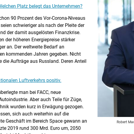
Welchen Platz belegt das Unternehmen?
chon 90 Prozent des Vor-Corona-Niveaus
eien schwieriger als nach der Pleite der
d der damit ausgelösten Finanzkrise.
en der höheren Energiepreise stärker
ger an. Der weltweite Bedarf an
 den kommenden Jahren gegeben. Nicht
e die Aufträge aus Russland. Deren Anteil
tionalen Luftverkehrs positiv.
berlegte man bei FACC, neue
utoindustrie. Aber auch Teile für Züge,
chnik wurden kurz in Erwägung gezogen.
ssen, sich auch weiterhin auf die
eite Geschäft im Bereich Space gewann an
Robert Mac
tzte 2019 rund 300 Mrd. Euro um, 2050