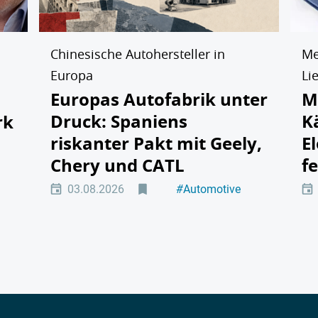
Chinesische Autohersteller in
Me
Europa
Li
Europas Autofabrik unter
M
Druck: Spaniens
K
rk
riskanter Pakt mit Geely,
E
Chery und CATL
f
tät
03.08.2026
#
Automotive
#
Elektromobilität