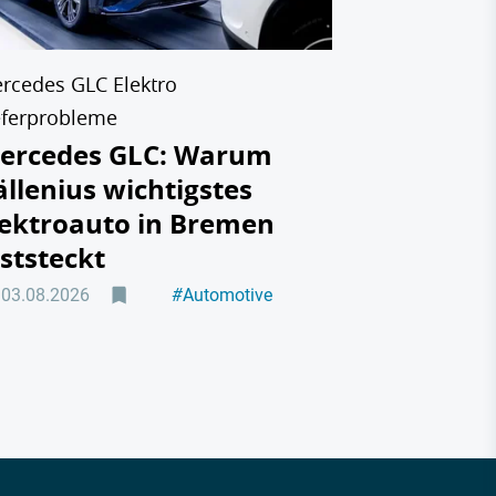
31.07.2026
rcedes GLC Elektro
eferprobleme
ercedes GLC: Warum
ällenius wichtigstes
lektroauto in Bremen
eststeckt
03.08.2026
#
Automotive
#
Elektromobilität