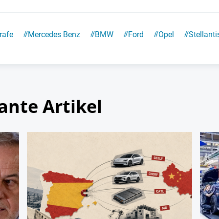
trafe
#
Mercedes Benz
#
BMW
#
Ford
#
Opel
#
Stellanti
ante Artikel