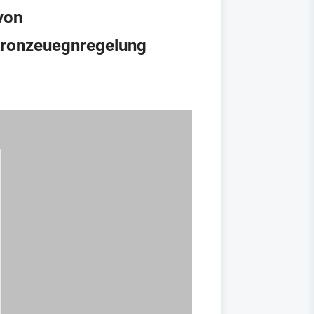
von
 Kronzeuegnregelung