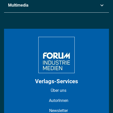
Industrie & Produktion
Metall
Multimedia
Logistik & Transport
Energie
Podcasts
Management & Leadership
Rüstung
INDUSTRIEMAGAZIN TV: Alle Folgen
Bildung
DISPO Videos
Regionen
Fotostrecken
Verlags-Services
Über uns
AutorInnen
Newsletter