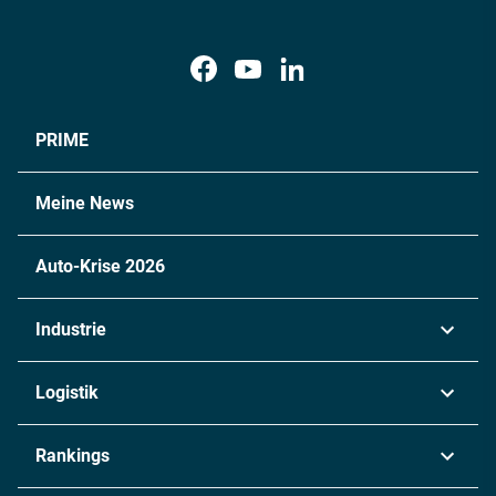
PRIME
Meine News
Auto-Krise 2026
Industrie
Automobil
Logistik
Maschinenbau
Transport & Spedition
Rankings
Chemie
Lieferketten