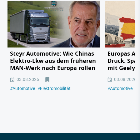
Steyr Automotive: Wie Chinas
Europas Au
Elektro-Lkw aus dem früheren
Druck: Span
MAN-Werk nach Europa rollen
mit Geely,
03.08.2026
03.08.2026
#
Automotive
#
Elektromobilität
#
Automotive
#
E