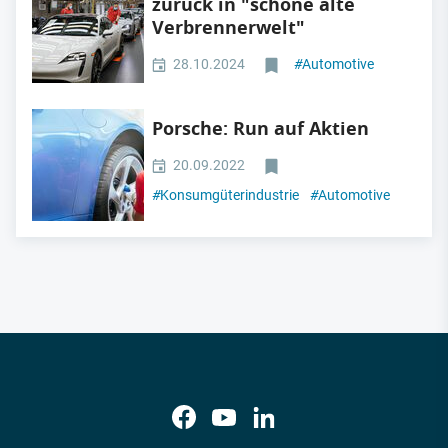
zurück in "schöne alte
Verbrennerwelt"
28.10.2024
#
Automotive
Porsche: Run auf Aktien
20.09.2022
#
Konsumgüterindustrie
#
Automotive