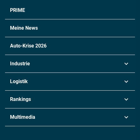
PRIME
Meine News
Auto-Krise 2026
Industrie
Automobil
Logistik
Maschinenbau
Transport & Spedition
Rankings
Chemie
Lieferketten
Industrie & Produktion
Metall
Multimedia
Logistik & Transport
Energie
Podcasts
Management & Leadership
Rüstung