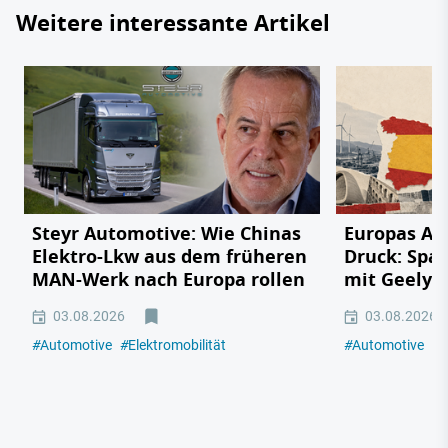
Weitere interessante Artikel
Steyr Automotive: Wie Chinas
Europas Au
Elektro-Lkw aus dem früheren
Druck: Span
MAN-Werk nach Europa rollen
mit Geely,
03.08.2026
03.08.2026
#
Automotive
#
Elektromobilität
#
Automotive
#
E