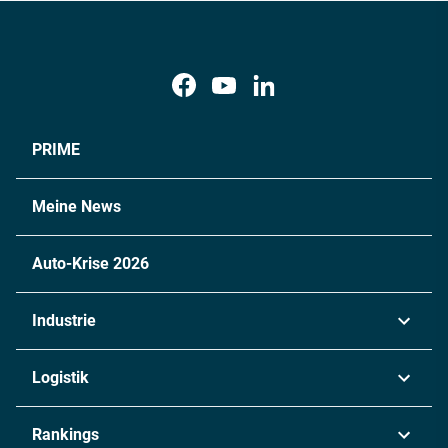
PRIME
Meine News
Auto-Krise 2026
Industrie
Automobil
Logistik
Maschinenbau
Transport & Spedition
Rankings
Chemie