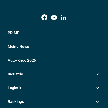
PRIME
Meine News
Auto-Krise 2026
Industrie
Automobil
Logistik
Maschinenbau
Transport & Spedition
Rankings
Chemie
Lieferketten