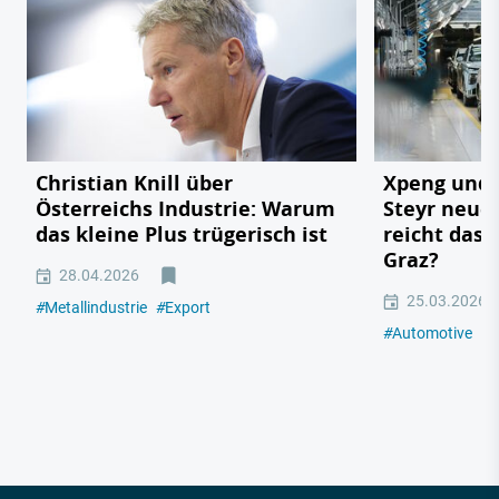
Christian Knill über
Xpeng und 
Österreichs Industrie: Warum
Steyr neue
das kleine Plus trügerisch ist
reicht das 
Graz?
28.04.2026
25.03.2026
#
Metallindustrie
#
Export
#
Automotive
#
E