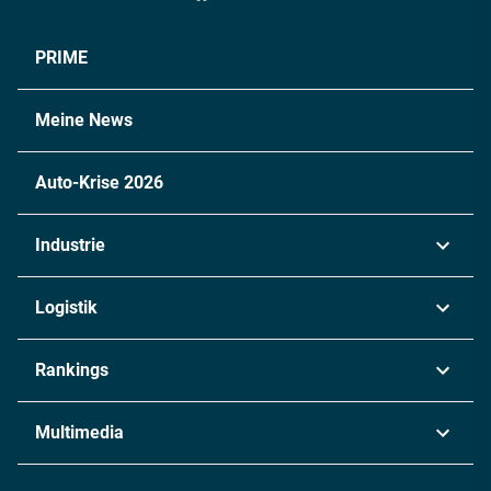
PRIME
Meine News
Auto-Krise 2026
Industrie
Automobil
Logistik
Maschinenbau
Transport & Spedition
Rankings
Chemie
Lieferketten
Industrie & Produktion
Metall
Multimedia
Logistik & Transport
Energie
Podcasts