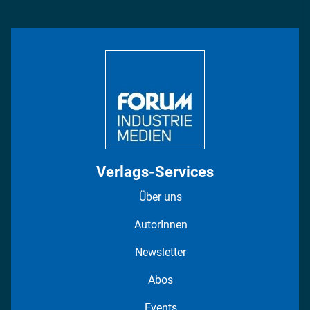
Management & Leadership
Rüstung
INDUSTRIEMAGAZIN TV: Alle Folgen
Bildung
DISPO Videos
Regionen
Fotostrecken
Verlags-Services
Über uns
AutorInnen
Newsletter
Abos
Events