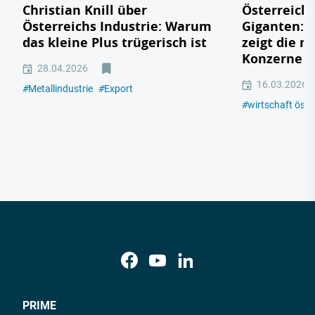
Christian Knill über
Österreichs
Österreichs Industrie: Warum
Giganten: 
das kleine Plus trügerisch ist
zeigt die m
Konzerne 2
28.04.2026
16.03.2026
#
Metallindustrie
#
Export
#
wirtschaft öste
PRIME