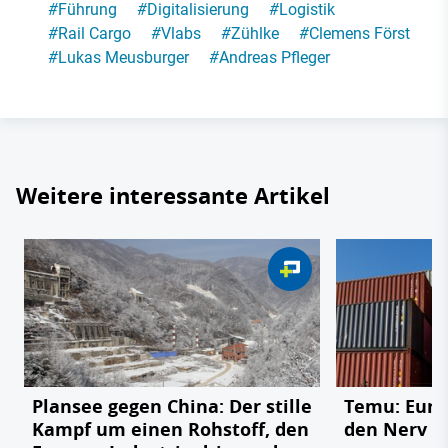
#
Führung
#
Digitalisierung
#
Logistik
#
Rail Cargo
#
Vlabs
#
Zühlke
#
Clemens Först
#
Lukas Meusburger
#
Andreas Pfleger
Weitere interessante Artikel
Plansee gegen China: Der stille
Temu: Europ
Kampf um einen Rohstoff, den
den Nerv de