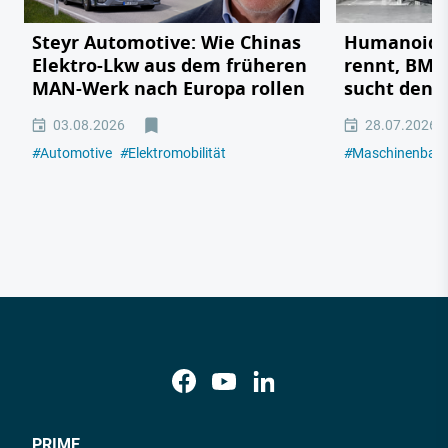
Steyr Automotive: Wie Chinas
Humanoide 
Elektro-Lkw aus dem früheren
rennt, BMW
MAN-Werk nach Europa rollen
sucht den 
03.08.2026
28.07.2026
#
Automotive
#
Elektromobilität
#
Maschinenbau
PRIME