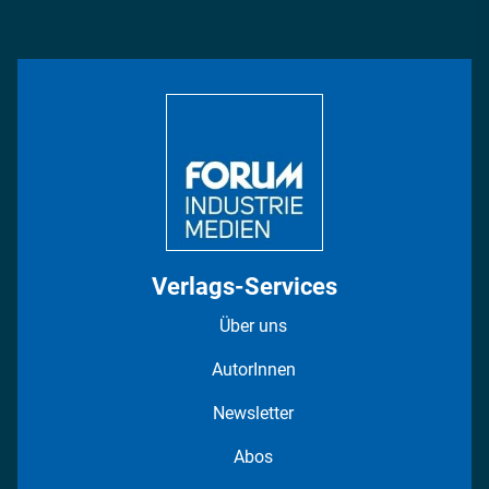
Podcasts
Management & Leadership
Rüstung
INDUSTRIEMAGAZIN TV: Alle Folgen
Bildung
DISPO Videos
Regionen
Fotostrecken
Verlags-Services
Über uns
AutorInnen
Newsletter
Abos