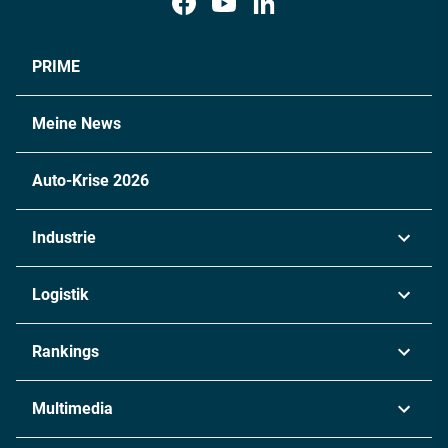
PRIME
Meine News
Auto-Krise 2026
Industrie
Automobil
Logistik
Maschinenbau
Transport & Spedition
Rankings
Chemie
Lieferketten
Industrie & Produktion
Metall
Multimedia
Logistik & Transport
Energie