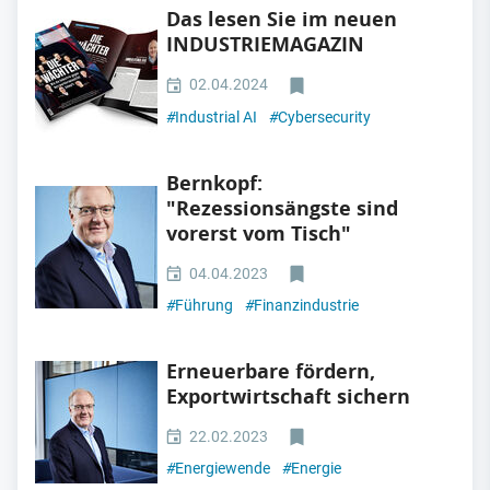
Das lesen Sie im neuen
INDUSTRIEMAGAZIN
02.04.2024
#
Industrial AI
#
Cybersecurity
Bernkopf:
"Rezessionsängste sind
vorerst vom Tisch"
04.04.2023
#
Führung
#
Finanzindustrie
Erneuerbare fördern,
Exportwirtschaft sichern
22.02.2023
#
Energiewende
#
Energie