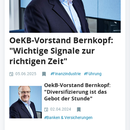
OeKB-Vorstand Bernkopf:
"Wichtige Signale zur
richtigen Zeit"
05.06.2025
#
Finanzindustrie
#
Führung
OekB-Vorstand Bernkopf:
"Diversifizierung ist das
Gebot der Stunde"
02.04.2024
#
Banken & Versicherungen