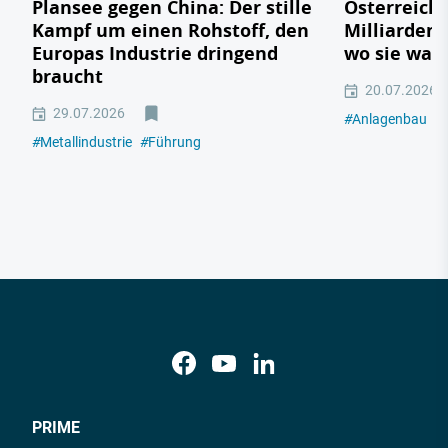
Plansee gegen China: Der stille
Österreichs
Kampf um einen Rohstoff, den
Milliarden
Europas Industrie dringend
wo sie wac
braucht
20.07.2026
29.07.2026
#
Anlagenbau
#
#
Metallindustrie
#
Führung
PRIME