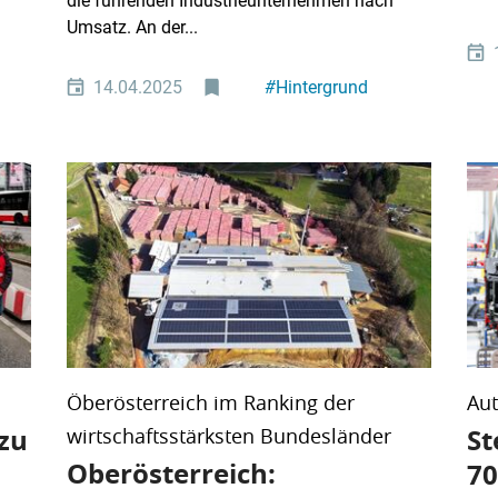
die führenden Industrieunternehmen nach
Umsatz. An der...
14.04.2025
#
Hintergrund
#
Top-Ranking
Öberösterreich im Ranking der
Aut
zu
St
wirtschaftsstärksten Bundesländer
Oberösterreich:
70