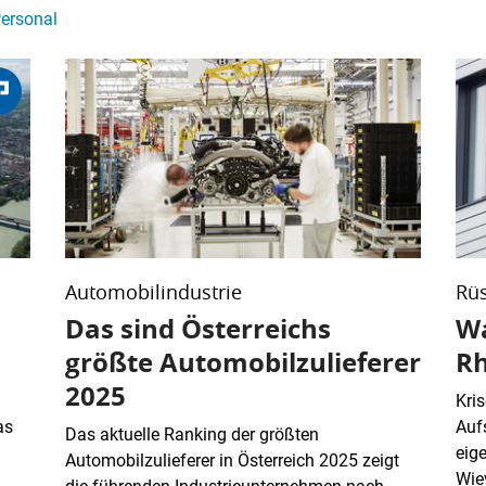
ersonal
Automobilindustrie
Rü
Das sind Österreichs
Wa
größte Automobilzulieferer
Rh
2025
Kri
as
Auf
Das aktuelle Ranking der größten
eige
Automobilzulieferer in Österreich 2025 zeigt
Wiev