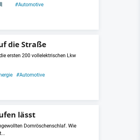
#
Automotive
uf die Straße
ie ersten 200 vollelektrischen Lkw
nergie
#
Automotive
fen lässt
gewollten Dornröschenschlaf. Wie
...