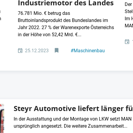
Industriemotor des Landes
Der 
u
Ste
76.781 Mio. € betrug das
m
Im 
Bruttoinlandsprodukt des Bundeslandes im
MAN
Jahr 2022. 27 % der Warenexporte Österreichs
in der Höhe von 52,42 Mrd. €...
25.12.2023
#
Maschinenbau
#
Export
Steyr Automotive liefert länger 
In der Ausstattung und der Montage von LKW setzt MAN l
ursprünglich angesetzt. Die weitere Zusammenarbeit...