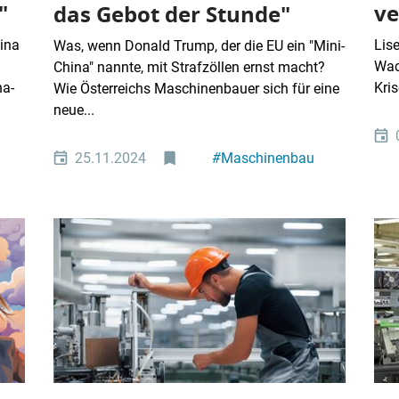
"
ve
das Gebot der Stunde"
hina
Lise
Was, wenn Donald Trump, der die EU ein "Mini-
Wac
China" nannte, mit Strafzöllen ernst macht?
na-
Kri
Wie Österreichs Maschinenbauer sich für eine
neue...
25.11.2024
#
Maschinenbau
#
Industriepolitik