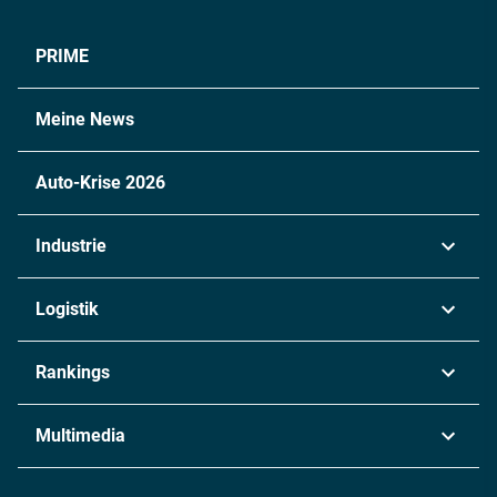
PRIME
Meine News
Auto-Krise 2026
Industrie
Automobil
Logistik
Maschinenbau
Transport & Spedition
Rankings
Chemie
Lieferketten
Industrie & Produktion
Metall
Multimedia
Logistik & Transport
Energie
Podcasts