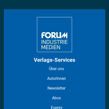
Management & Leadership
Rüstung
INDUSTRIEMAGAZIN TV: Alle Folgen
Bildung
DISPO Videos
Regionen
Fotostrecken
Verlags-Services
Über uns
AutorInnen
Newsletter
Abos
Events