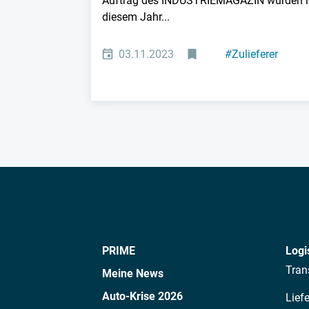
Auftrag des INDUSTRIEMAGAZIN wurden i
diesem Jahr...
03.11.2023
#
Zulieferer
#
Top-Ranking
PRIME
Logi
Tran
Meine News
Auto-Krise 2026
Lief