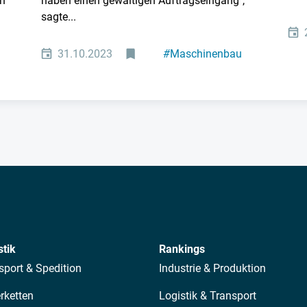
n
haben einen gewaltigen Auftragseingang",
sagte...
31.10.2023
#
Maschinenbau
stik
Rankings
sport & Spedition
Industrie & Produktion
erketten
Logistik & Transport