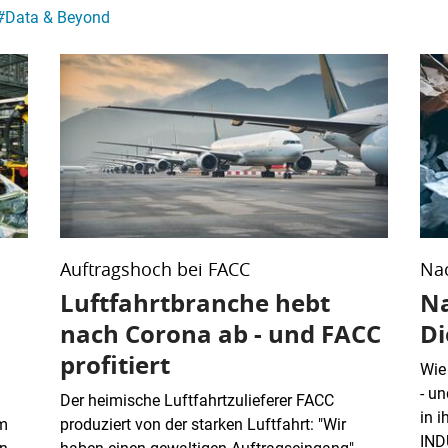
#
Data & Beyond
Auftragshoch bei FACC
Nac
Luftfahrtbranche hebt
Na
nach Corona ab - und FACC
Di
profitiert
Wie
- u
Der heimische Luftfahrtzulieferer FACC
in 
Im
produziert von der starken Luftfahrt: "Wir
IND