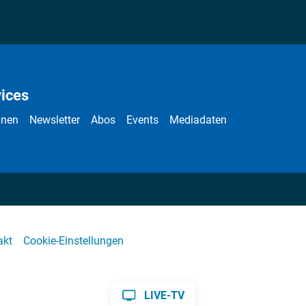
ices
nnen
Newsletter
Abos
Events
Mediadaten
akt
Cookie-Einstellungen
LIVE-TV