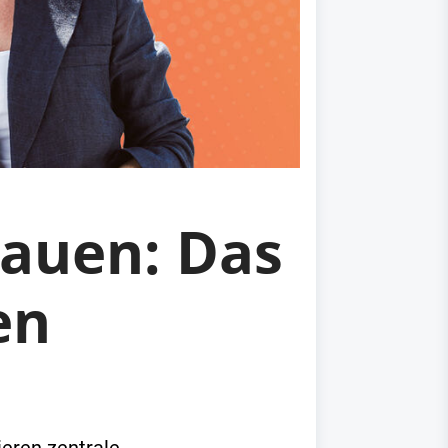
rauen: Das
en