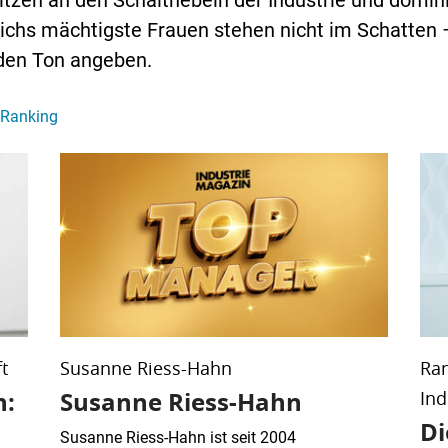
itzen an den Schalthebeln der Industrie und domin
chs mächtigste Frauen stehen nicht im Schatten –
den Ton angeben.
-Ranking
t
Susanne Riess-Hahn
Ran
n:
Susanne Riess-Hahn
Ind
Di
Susanne Riess-Hahn ist seit 2004