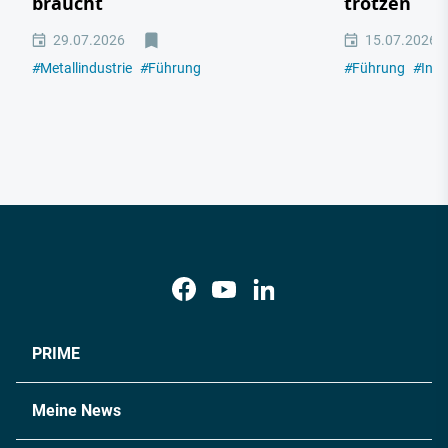
braucht
trotzen
29.07.2026
15.07.2026
#
Metallindustrie
#
Führung
#
Führung
#
Indu
PRIME
Meine News