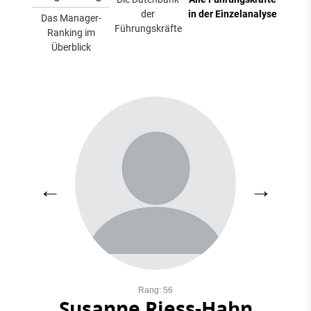
der
in der Einzelanalyse
Das Manager-
Führungskräfte
Ranking im
Überblick
←
→
Rang: 56
Susanne Riess-Hahn